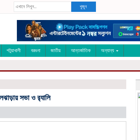
খুজুন
পটুয়াখালী
বরগুনা
জাতীয়
আন্তর্জাতিক
অন্যান্য
লঝাড়ায় সভা ও র‌্যালি